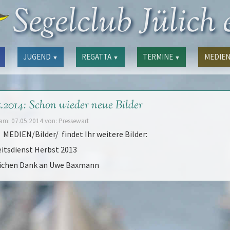
Segelclub Jülich e
JUGEND
REGATTA
TERMINE
MEDIE
▼
▼
▼
5.2014: Schon wieder neue Bilder
t am: 07.05.2014 von: Pressewart
 MEDIEN/Bilder/ findet Ihr weitere Bilder:
eitsdienst Herbst 2013
ichen Dank an Uwe Baxmann