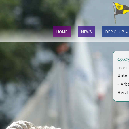
HOME
NEWS
DER CLUB
▼
07.0
erstell
Unter
– Arb
Herzl