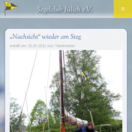
≡
Segelclub Jülich e.V.
„Nachsicht“ wieder am Steg
erstellt am: 25.05.2021 von: Takelmeister