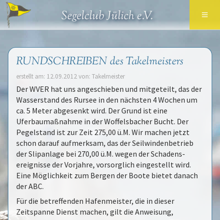
≡
Segelclub Jülich e.V.
RUNDSCHREIBEN des Takelmeisters
erstellt am: 12.09.2012 von: Takelmeister
Der WVER hat uns angeschieben und mitgeteilt, das der
Wasserstand des Rursee in den nächsten 4 Wochen um
ca. 5 Meter abgesenkt wird. Der Grund ist eine
Uferbaumaßnahme in der Woffelsbacher Bucht. Der
Pegelstand ist zur Zeit 275,00 ü.M. Wir machen jetzt
schon darauf aufmerksam, das der Seilwindenbetrieb
der Slipanlage bei 270,00 ü.M. wegen der Schadens-
ereignisse der Vorjahre, vorsorglich eingestellt wird.
Eine Möglichkeit zum Bergen der Boote bietet danach
der ABC.
Für die betreffenden Hafenmeister, die in dieser
Zeitspanne Dienst machen, gilt die Anweisung,