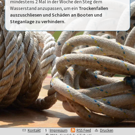
mindestens 2 Mal in der Woche den Steg dem
Wasserstand anzupassen, um ein
Trockenfallen
auszuschliesen und Schäden an Booten und
Steganlage zu verhindern.
Kontakt
Impressum
RSS Feed
Drucken