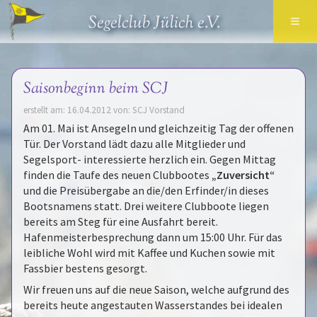
≡
Segelclub Jülich e.V.
Saisonbeginn beim SCJ
erstellt am: 16.04.2012 von: SCJ Vorstand
Am 01. Mai ist Ansegeln und gleichzeitig Tag der offenen
Tür. Der Vorstand lädt dazu alle Mitglieder und
Segelsport- interessierte herzlich ein. Gegen Mittag
finden die Taufe des neuen Clubbootes
„Zuversicht“
und die Preisübergabe an die/den Erfinder/in dieses
Bootsnamens statt. Drei weitere Clubboote liegen
bereits am Steg für eine Ausfahrt bereit.
Hafenmeisterbesprechung dann um 15:00 Uhr. Für das
leibliche Wohl wird mit Kaffee und Kuchen sowie mit
Fassbier bestens gesorgt.
Wir freuen uns auf die neue Saison, welche aufgrund des
bereits heute angestauten Wasserstandes bei idealen