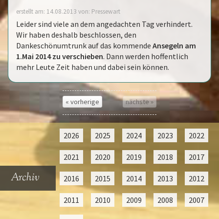
erstellt am: 14.08.2013 von: Pressewart
Leider sind viele an dem angedachten Tag verhindert.
Wir haben deshalb beschlossen, den
Dankeschönumtrunk auf das kommende
Ansegeln am
1.Mai 2014 zu verschieben
. Dann werden hoffentlich
mehr Leute Zeit haben und dabei sein können.
« vorherige
nächste »
2026
2025
2024
2023
2022
2021
2020
2019
2018
2017
Archiv
2016
2015
2014
2013
2012
2011
2010
2009
2008
2007