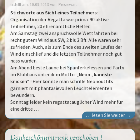
erstellt am: 10.09.2013 von: Pressewart
Stichworte aus Sicht eines Teilnehmers:
Organisation der Regatta war prima. 90 aktive
Teilnehmer, 20 ehrenamtliche Helfer.
Am Samstag zwei anspruchsvolle Wettfahrten bei
recht gutem Wind aus SW, 2 bis 3 Bft. Alle waren sehr
zufrieden. Auch, als zum Ende des zweiten Laufes der
Wind einschlief und die letzten Teilnehmer noch gut
nass wurden.
Am Abend beste Laune bei Spanferkelessen und Party
im Klubhaus unter dem Motto:
„Neon , kannste
knicken“
! Hier konnte man schrille Neonoutfits
garniert mit phantasievollen Leuchtelementen
bewundern.
Sonntag leider kein regattatauglicher Wind mehr für
eine dritte …
… lesen Sie weiter →
Dankeschönumtrunk verschoben !