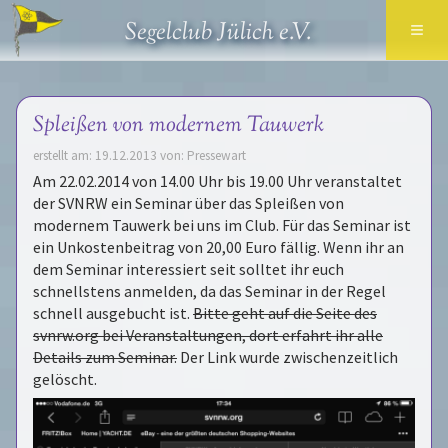
≡
Segelclub Jülich e.V.
Spleißen von modernem Tauwerk
erstellt am: 19.12.2013 von: Pressewart
Am 22.02.2014 von 14.00 Uhr bis 19.00 Uhr veranstaltet
der SVNRW ein Seminar über das Spleißen von
modernem Tauwerk bei uns im Club. Für das Seminar ist
ein Unkostenbeitrag von 20,00 Euro fällig. Wenn ihr an
dem Seminar interessiert seit solltet ihr euch
schnellstens anmelden, da das Seminar in der Regel
schnell ausgebucht ist.
Bitte geht auf die Seite des
svnrw.org bei Veranstaltungen, dort erfahrt ihr alle
Details zum Seminar.
Der Link wurde zwischenzeitlich
gelöscht.